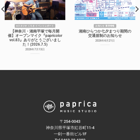
Aスタジオ くろき イベントレポート
お知らせ 運営情報
【神奈川・湘南平塚で毎月開
湘南ひらつか七夕まつり期間の
催】オープンマイク『papricolor
交通規制のお知らせ
vol.83』ありがとうございまし
2026年6月21日
た！(2026.7.5)
2026年7月13日
〒254-0043
神奈川県平塚市紅谷町11-4
一剣一番街ビル1F