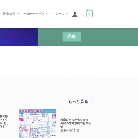
音楽教室
その他サービス
アクセス
0
詳細
もっと見る
塚で毎
マイク
湘南ひらつか七夕まつり
.83』あり
期間の交通規制のお知ら
た！
せ
2026年6月21日