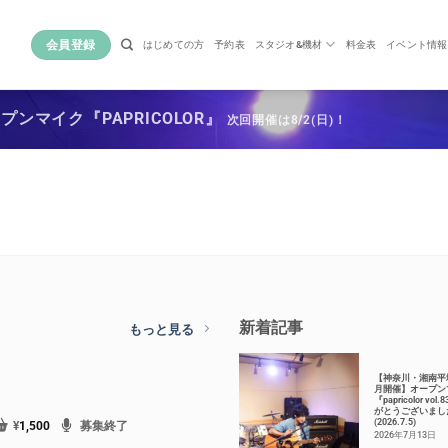
会員登録
はじめての方
予約表
スタジオ&機材
料金表
イベント情報
ンマイク『PAPRICOLOR』
次回開催は8/2(日)！
新着記事
もっと見る
【神奈川・湘南平
月開催】オープン
『papricolor vol
がとうございまし
(2026.7.5)
¥
1,500
募集終了
2026年7月13日