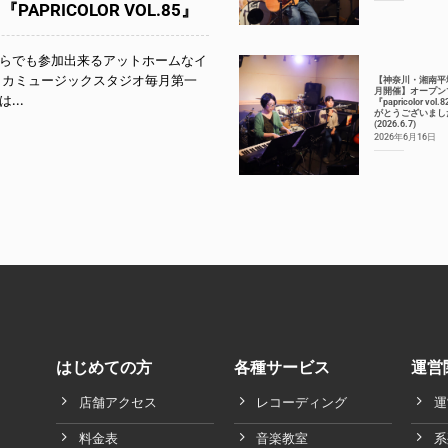
APRICOLOR VOL.85』
らでも参加出来るアットホームなイ
リカミュージックスタジオ毎月第一
【神奈川・湘南平
月開催】オープン
...
『papricolor vol
がとうございまし
(2026.6.7)
2026年6月16日
はじめての方
各種サービス
運営
店舗アクセス
レコーディング
運
料金表
音楽教室
系