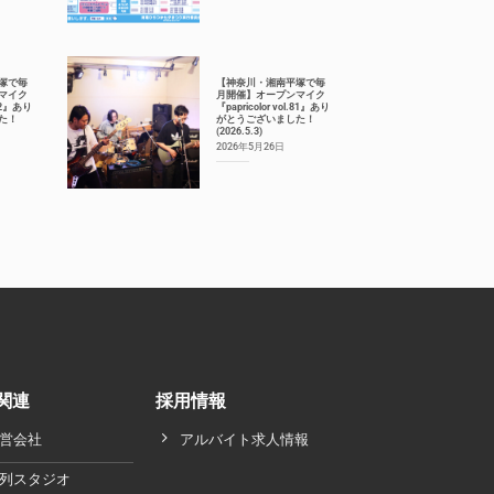
塚で毎
【神奈川・湘南平塚で毎
マイク
月開催】オープンマイク
.82』あり
『papricolor vol.81』あり
た！
がとうございました！
(2026.5.3)
2026年5月26日
関連
採用情報
営会社
アルバイト求人情報
列スタジオ