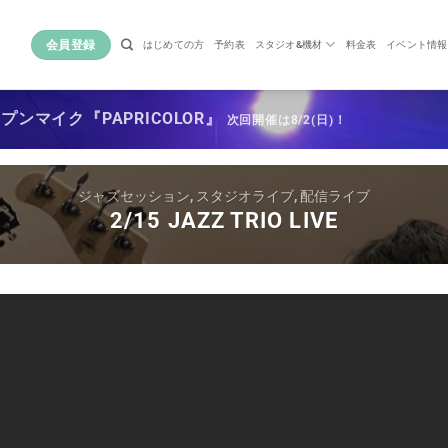
会員登録
はじめての方
予約表
スタジオ&機材
料金表
イベント情報
ンマイク『PAPRICOLOR』
次回開催は8/2(日)！
ジャズセッション
,
スタジオライブ
,
配信ライブ
2/15 JAZZ TRIO LIVE