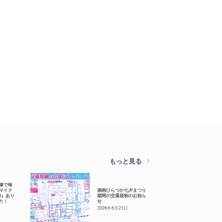
もっと見る
塚で毎
マイク
湘南ひらつか七夕まつり
.83』あり
期間の交通規制のお知ら
た！
せ
2026年6月21日