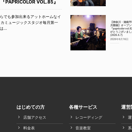
APRICOLOR VOL.85』
らでも参加出来るアットホームなイ
リカミュージックスタジオ毎月第一
【神奈川・湘南平
月開催】オープン
...
『papricolor vol
がとうございまし
(2026.6.7)
2026年6月16日
はじめての方
各種サービス
運営
店舗アクセス
レコーディング
運
料金表
音楽教室
系