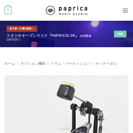
0
毎月第一日曜日開催！
詳細
スタジオオープンマイク『PAPRICOLOR』
次回開催
は8/2(日)！
ホーム
/
オプション機材
/
ドラム・パーカッション
/
キックペダル