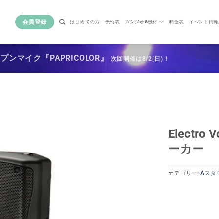
会員登録
はじめての方
予約表
スタジオ&機材
料金表
イベント情報
ンマイク『PAPRICOLOR』
次回開催は8/2(日)！
Electro
ーカー
カテゴリー:
Aスタ