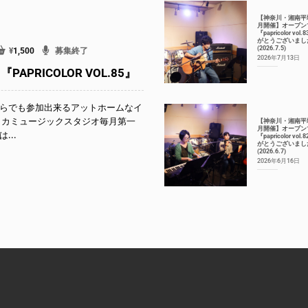
【神奈川・湘南平
月開催】オープン
『papricolor vol
がとうございまし
(2026.7.5)
¥
1,500
募集終了
2026年7月13日
APRICOLOR VOL.85』
らでも参加出来るアットホームなイ
リカミュージックスタジオ毎月第一
【神奈川・湘南平
月開催】オープン
...
『papricolor vol
がとうございまし
(2026.6.7)
2026年6月16日