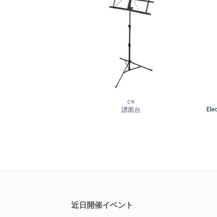
CR
CR
El
-20 ギターアンプ
譜面台
近日開催イベント