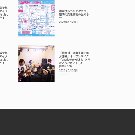
塚で毎
マイク
湘南ひらつか七夕まつり
.83』あり
期間の交通規制のお知ら
た！
せ
2026年6月21日
塚で毎
【神奈川・湘南平塚で毎
マイク
月開催】オープンマイク
.82』あり
『papricolor vol.81』あり
た！
がとうございました！
(2026.5.3)
2026年5月26日