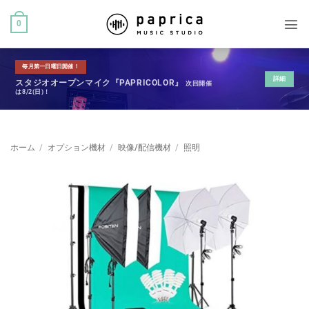
0
毎月第一日曜日開催！
詳細
スタジオオープンマイク『PAPRICOLOR』
次回開催
は8/2(日)！
ホーム
/
オプション機材
/
映像/配信機材
/
照明