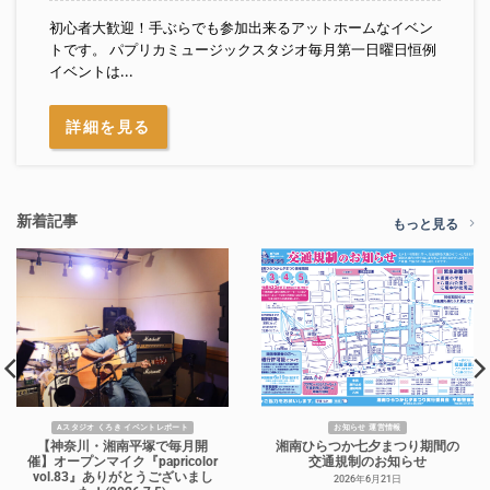
初心者大歓迎！手ぶらでも参加出来るアットホームなイベン
トです。 パプリカミュージックスタジオ毎月第一日曜日恒例
イベントは...
詳細を見る
新着記事
もっと見る
Aスタジオ くろき イベントレポート
お知らせ 運営情報
【神奈川・湘南平塚で毎月開
湘南ひらつか七夕まつり期間の
催】オープンマイク『papricolor
交通規制のお知らせ
vol.83』ありがとうございまし
2026年6月21日