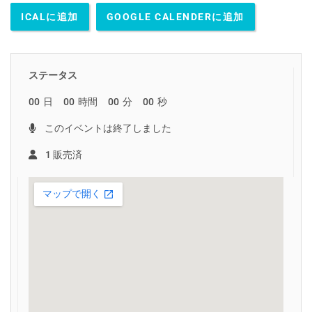
ICALに追加
GOOGLE CALENDERに追加
ステータス
00
日
00
時間
00
分
00
秒
このイベントは終了しました
1 販売済