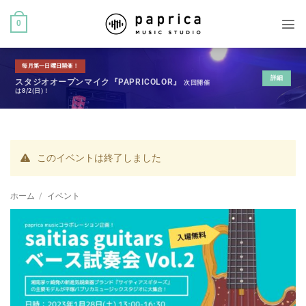
0
毎月第一日曜日開催！
詳細
スタジオオープンマイク『PAPRICOLOR』
次回開催
は8/2(日)！
このイベントは終了しました
ホーム
/
イベント