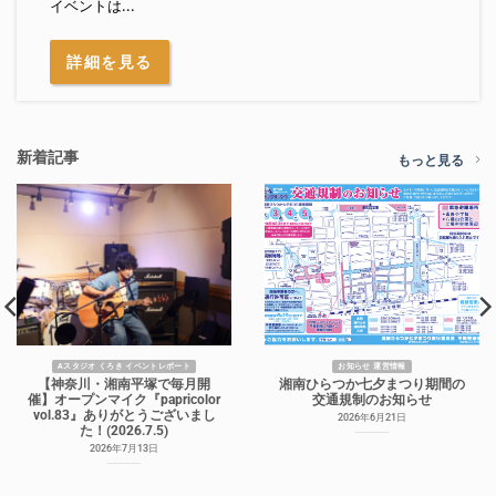
イベントは...
詳細を見る
新着記事
もっと見る
Aスタジオ くろき イベントレポート
お知らせ 運営情報
【神奈川・湘南平塚で毎月開
湘南ひらつか七夕まつり期間の
催】オープンマイク『papricolor
交通規制のお知らせ
vol.83』ありがとうございまし
2026年6月21日
た！(2026.7.5)
2026年7月13日