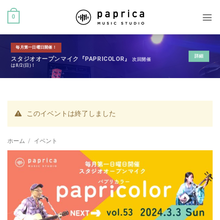
0
毎月第一日曜日開催！
詳細
スタジオオープンマイク『PAPRICOLOR』
次回開催
は8/2(日)！
このイベントは終了しました
ホーム
/
イベント