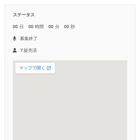
ステータス
00
日
00
時間
00
分
00
秒
募集終了
7 販売済