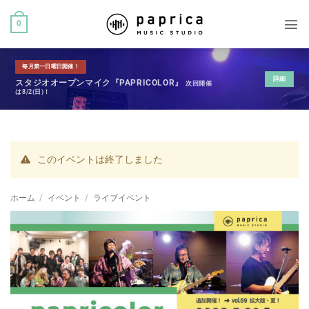
0
毎月第一日曜日開催！
詳細
スタジオオープンマイク『PAPRICOLOR』
次回開催
は8/2(日)！
このイベントは終了しました
ホーム
/
イベント
/
ライブイベント