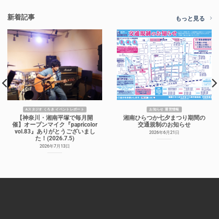
新着記事
もっと見る
Aスタジオ くろき イベントレポート
お知らせ 運営情報
【神奈川・湘南平塚で毎月開
湘南ひらつか七夕まつり期間の
催】オープンマイク『papricolor
交通規制のお知らせ
vol.83』ありがとうございまし
2026年6月21日
た！(2026.7.5)
2026年7月13日