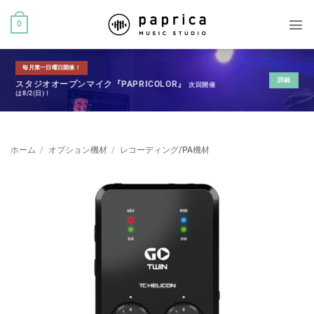
0
毎月第一日曜日開催！
詳細
スタジオオープンマイク『PAPRICOLOR』
次回開催
は8/2(日)！
ホーム
/
オプション機材
/
レコーディング/PA機材