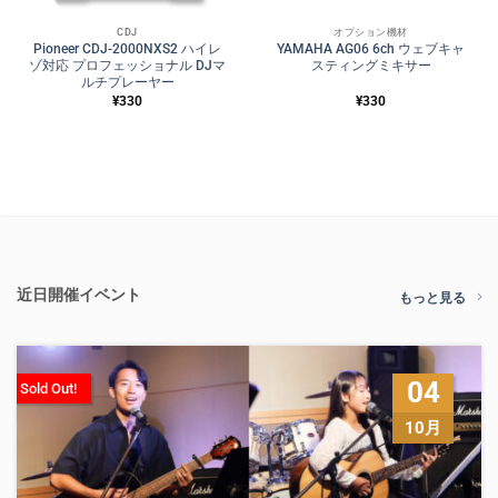
CDJ
オプション機材
Pioneer CDJ-2000NXS2 ハイレ
YAMAHA AG06 6ch ウェブキャ
ゾ対応 プロフェッショナル DJマ
スティングミキサー
ルチプレーヤー
¥
330
¥
330
近日開催イベント
もっと見る
04
Sold Out!
10月