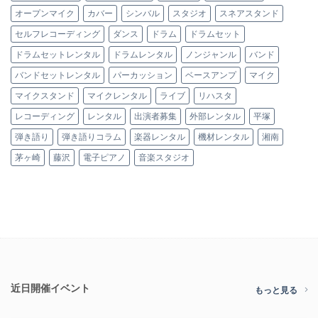
オープンマイク
カバー
シンバル
スタジオ
スネアスタンド
セルフレコーディング
ダンス
ドラム
ドラムセット
ドラムセットレンタル
ドラムレンタル
ノンジャンル
バンド
バンドセットレンタル
パーカッション
ベースアンプ
マイク
マイクスタンド
マイクレンタル
ライブ
リハスタ
レコーディング
レンタル
出演者募集
外部レンタル
平塚
弾き語り
弾き語りコラム
楽器レンタル
機材レンタル
湘南
茅ヶ崎
藤沢
電子ピアノ
音楽スタジオ
近日開催イベント
もっと見る