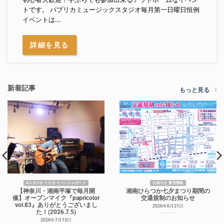
トです。 パプリカミュージックスタジオ毎月第一日曜日恒例
イベントは...
詳細を見る
新着記事
もっと見る
Aスタジオ くろき イベントレポート
お知らせ 運営情報
【神奈川・湘南平塚で毎月開
湘南ひらつか七夕まつり期間の
催】オープンマイク『papricolor
交通規制のお知らせ
vol.83』ありがとうございまし
2026年6月21日
た！(2026.7.5)
2026年7月13日