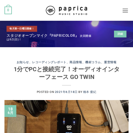
0
毎月第一日曜日開催！
詳細
スタジオオープンマイク『PAPRICOLOR』
次回開催
は8/2(日)！
お知らせ
、
レコーディングレポート
、
商品情報
、
機材コラム
、
運営情報
1分でPCと接続完了！オーディオインタ
ーフェース GO TWIN
POSTED ON
2021年6月18日
BY
橋本 優紀
18
6月