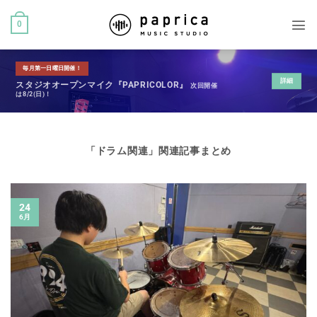
0
毎月第一日曜日開催！
詳細
スタジオオープンマイク『PAPRICOLOR』
次回開催
は8/2(日)！
「
ドラム関連
」関連記事まとめ
24
6月