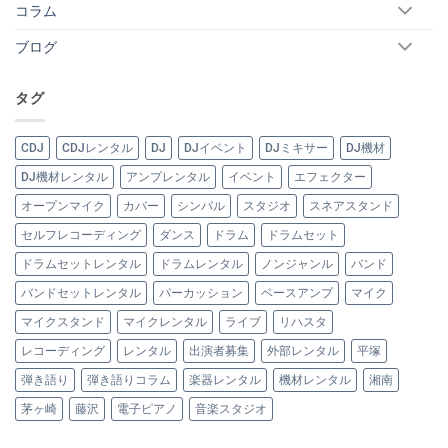
コラム
ブログ
タグ
CDJ
CDJレンタル
DJ
DJイベント
DJミキサー
DJ機材
DJ機材レンタル
アンプレンタル
イベント
エフェクター
オープンマイク
カバー
シンバル
スタジオ
スネアスタンド
セルフレコーディング
ダンス
ドラム
ドラムセット
ドラムセットレンタル
ドラムレンタル
ノンジャンル
バンド
バンドセットレンタル
パーカッション
ベースアンプ
マイク
マイクスタンド
マイクレンタル
ライブ
リハスタ
レコーディング
レンタル
出演者募集
外部レンタル
平塚
弾き語り
弾き語りコラム
楽器レンタル
機材レンタル
湘南
茅ヶ崎
藤沢
電子ピアノ
音楽スタジオ