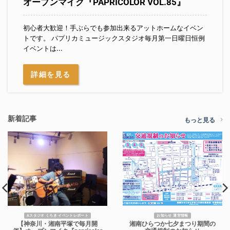
オープンマイク『PAPRICOLOR VOL.85』
初心者大歓迎！手ぶらでも参加出来るアットホームなイベン
トです。 パプリカミュージックスタジオ毎月第一日曜日恒例
イベントは...
詳細を見る
新着記事
もっと見る
Aスタジオ くろき イベントレポート
お知らせ 運営情報
【神奈川・湘南平塚で毎月開
湘南ひらつか七夕まつり期間の