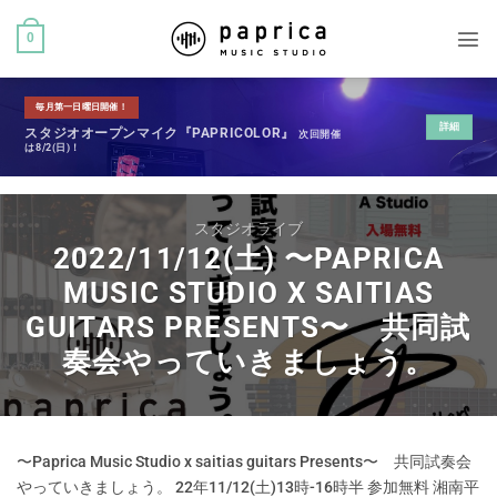
0
毎月第一日曜日開催！
詳細
スタジオオープンマイク『PAPRICOLOR』
次回開催
は8/2(日)！
スタジオライブ
2022/11/12(土) 〜PAPRICA
MUSIC STUDIO X SAITIAS
GUITARS PRESENTS〜 共同試
奏会やっていきましょう。
〜Paprica Music Studio x saitias guitars Presents〜 共同試奏会
やっていきましょう。 22年11/12(土)13時-16時半 参加無料 湘南平