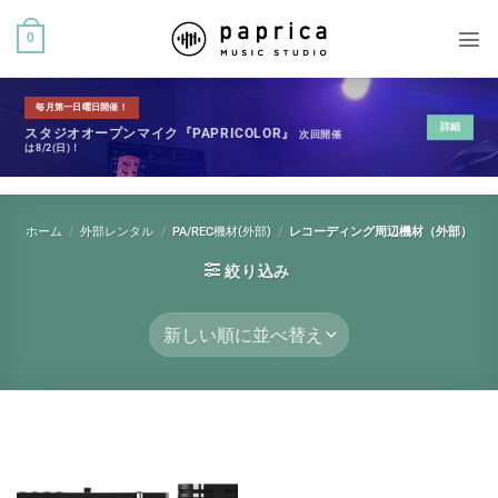
0
毎月第一日曜日開催！
詳細
スタジオオープンマイク『PAPRICOLOR』
次回開催
は8/2(日)！
ホーム
/
外部レンタル
/
PA/REC機材(外部)
/
レコーディング周辺機材（外部）
絞り込み