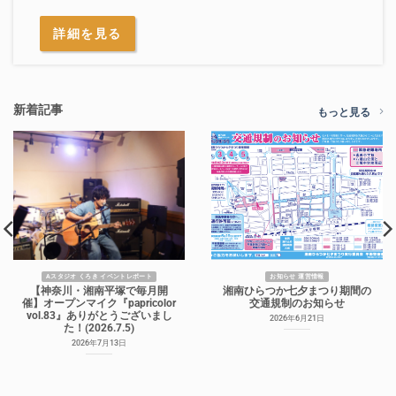
詳細を見る
新着記事
もっと見る
Aスタジオ くろき イベントレポート
お知らせ 運営情報
【神奈川・湘南平塚で毎月開
湘南ひらつか七夕まつり期間の
催】オープンマイク『papricolor
交通規制のお知らせ
vol.83』ありがとうございまし
2026年6月21日
た！(2026.7.5)
2026年7月13日