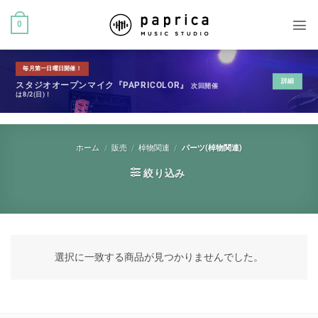
0
毎月第一日曜日開催！
詳細
スタジオオープンマイク『PAPRICOLOR』
次回開催
は8/2(日)！
ホーム
/
販売
/
棹物関連
/
パーツ(棹物関連)
絞り込み
選択に一致する商品が見つかりませんでした。