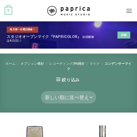
0
毎月第一日曜日開催！
詳細
スタジオオープンマイク『PAPRICOLOR』
次回開催
は8/2(日)！
ホーム
/
オプション機材
/
レコーディング/PA機材
/
マイク
/
コンデンサーマイ
ク
絞り込み