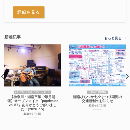
詳細を見る
新着記事
もっと見る
Aスタジオ くろき イベントレポート
お知らせ 運営情報
【神奈川・湘南平塚で毎月開
湘南ひらつか七夕まつり期間の
催】オープンマイク『papricolor
交通規制のお知らせ
vol.83』ありがとうございまし
2026年6月21日
た！(2026.7.5)
2026年7月13日