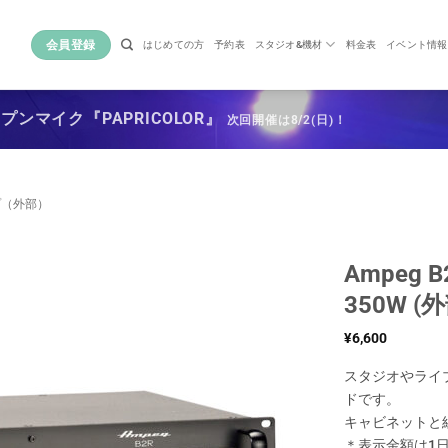
会員登録
はじめての方
予約表
スタジオ&機材
料金表
イベント情報
ンマイク『PAPRICOLOR』
次回開催は8/2(日)！
プ（外部）
Ampeg
350W (外
¥
6,600
スタジオやライ
ドです。
キャビネットと
＊表示金額は1