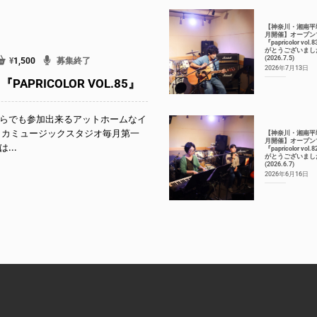
【神奈川・湘南平
月開催】オープン
『papricolor vol
がとうございまし
(2026.7.5)
¥
1,500
募集終了
2026年7月13日
APRICOLOR VOL.85』
らでも参加出来るアットホームなイ
リカミュージックスタジオ毎月第一
【神奈川・湘南平
月開催】オープン
...
『papricolor vol
がとうございまし
(2026.6.7)
2026年6月16日