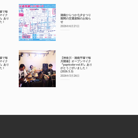
塚で毎
マイク
湘南ひらつか七夕まつり
.83』あり
期間の交通規制のお知ら
た！
せ
2026年6月21日
塚で毎
【神奈川・湘南平塚で毎
マイク
月開催】オープンマイク
.82』あり
『papricolor vol.81』あり
た！
がとうございました！
(2026.5.3)
2026年5月26日