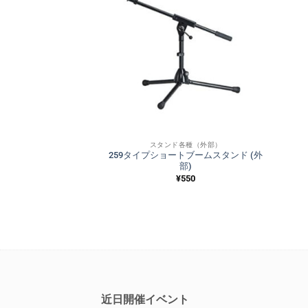
ンプ(外部)
スタンド各種（外部）
20 ジャズコーラス（外
259タイプショートブームスタンド (外
部）
部)
,600
¥
550
近日開催イベント