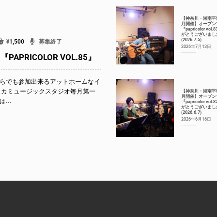
【神奈川・湘南平
月開催】オープン
『papricolor vol
がとうございまし
(2026.7.5)
¥
1,500
募集終了
2026年7月13日
APRICOLOR VOL.85』
らでも参加出来るアットホームなイ
リカミュージックスタジオ毎月第一
【神奈川・湘南平
月開催】オープン
...
『papricolor vol
がとうございまし
(2026.6.7)
2026年6月16日