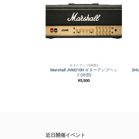
ンプ(外部)
ギターアンプ(外部)
000 DSL100 ギターアン
Marshall JVM210H ギターアンプヘッ
SH
 (外部)
ド(外部)
,500
¥
5,500
近日開催イベント