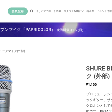
会員登録
はじめての方
予約表
スタジオ&機材
料金表
イベント情報
ンマイク『PAPRICOLOR』
次回開催は8/2(日)！
ミックマイク(外部)
SHURE
ク (外部)
¥
1,100
プロミュージシ
ックギター、サ
クロホンとして
能です。BETA