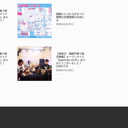
塚で毎
マイク
湘南ひらつか七夕まつり
.83』あり
期間の交通規制のお知ら
た！
せ
2026年6月21日
塚で毎
【神奈川・湘南平塚で毎
マイク
月開催】オープンマイク
.82』あり
『papricolor vol.81』あり
た！
がとうございました！
(2026.5.3)
2026年5月26日