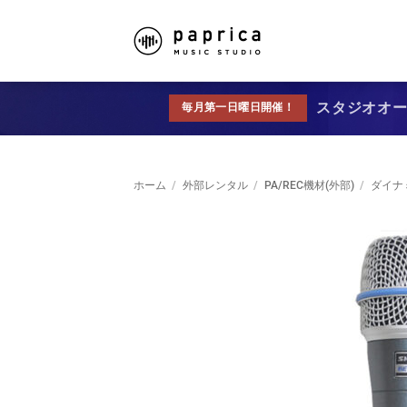
スタジオオープ
毎月第一日曜日開催！
ホーム
/
外部レンタル
/
PA/REC機材(外部)
/
ダイナ