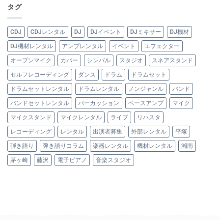
タグ
CDJ
CDJレンタル
DJ
DJイベント
DJミキサー
DJ機材
DJ機材レンタル
アンプレンタル
イベント
エフェクター
オープンマイク
カバー
シンバル
スタジオ
スネアスタンド
セルフレコーディング
ダンス
ドラム
ドラムセット
ドラムセットレンタル
ドラムレンタル
ノンジャンル
バンド
バンドセットレンタル
パーカッション
ベースアンプ
マイク
マイクスタンド
マイクレンタル
ライブ
リハスタ
レコーディング
レンタル
出演者募集
外部レンタル
平塚
弾き語り
弾き語りコラム
楽器レンタル
機材レンタル
湘南
茅ヶ崎
藤沢
電子ピアノ
音楽スタジオ