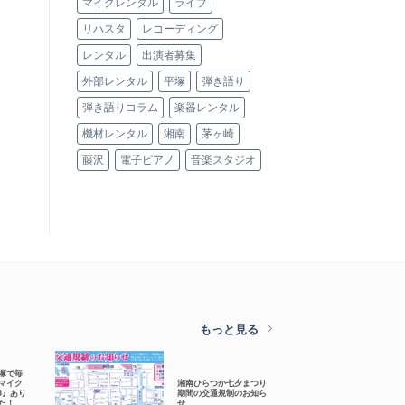
マイクレンタル
ライブ
リハスタ
レコーディング
レンタル
出演者募集
外部レンタル
平塚
弾き語り
弾き語りコラム
楽器レンタル
機材レンタル
湘南
茅ヶ崎
藤沢
電子ピアノ
音楽スタジオ
もっと見る
塚で毎
マイク
湘南ひらつか七夕まつり
.83』あり
期間の交通規制のお知ら
た！
せ