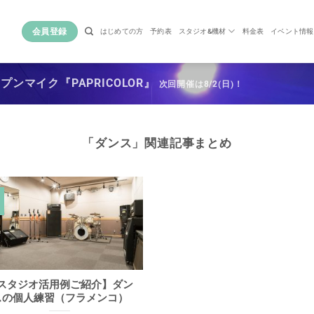
会員登録
はじめての方
予約表
スタジオ&機材
料金表
イベント情報
ンマイク『PAPRICOLOR』
次回開催は8/2(日)！
「
ダンス
」関連記事まとめ
スタジオ活用例ご紹介】ダン
スの個人練習（フラメンコ）