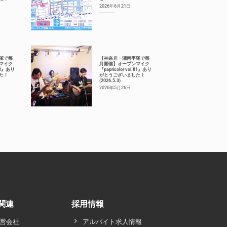
2026年6月21日
塚で毎
【神奈川・湘南平塚で毎
マイク
月開催】オープンマイク
.82』あり
『papricolor vol.81』あり
た！
がとうございました！
(2026.5.3)
2026年5月26日
関連
採用情報
営会社
アルバイト求人情報