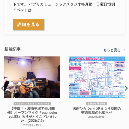
トです。 パプリカミュージックスタジオ毎月第一日曜日恒例
イベントは...
詳細を見る
新着記事
もっと見る
Aスタジオ くろき イベントレポート
お知らせ 運営情報
【神奈川・湘南平塚で毎月開
湘南ひらつか七夕まつり期間の
催】オープンマイク『papricolor
交通規制のお知らせ
vol.83』ありがとうございまし
2026年6月21日
た！(2026.7.5)
2026年7月13日