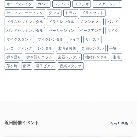
オープンマイク
カバー
シンバル
スタジオ
スネアスタンド
セルフレコーディング
ダンス
ドラム
ドラムセット
ドラムセットレンタル
ドラムレンタル
ノンジャンル
バンド
バンドセットレンタル
パーカッション
ベースアンプ
マイク
マイクスタンド
マイクレンタル
ライブ
リハスタ
レコーディング
レンタル
出演者募集
外部レンタル
平塚
弾き語り
弾き語りコラム
楽器レンタル
機材レンタル
湘南
茅ヶ崎
藤沢
電子ピアノ
音楽スタジオ
近日開催イベント
もっと見る