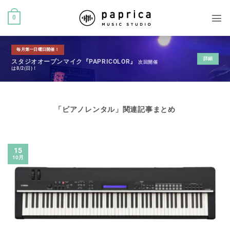
0
毎月第一日曜日開催！
詳細
スタジオオープンマイク『PAPRICOLOR』
次回開催
は8/2(日)！
「
ピアノレンタル
」関連記事まとめ
15
10月