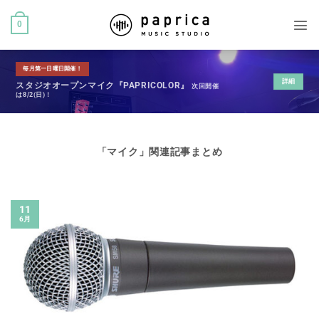
0
毎月第一日曜日開催！
詳細
スタジオオープンマイク『PAPRICOLOR』
次回開催
は8/2(日)！
「
マイク
」関連記事まとめ
11
6月