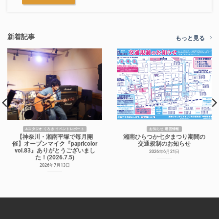
新着記事
もっと見る
Aスタジオ くろき イベントレポート
お知らせ 運営情報
【神奈川・湘南平塚で毎月開
湘南ひらつか七夕まつり期間の
催】オープンマイク『papricolor
交通規制のお知らせ
vol.83』ありがとうございまし
2026年6月21日
た！(2026.7.5)
2026年7月13日