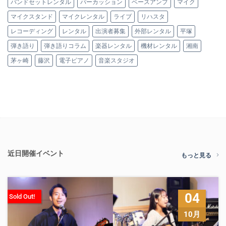
バンドセットレンタル
パーカッション
ベースアンプ
マイク
マイクスタンド
マイクレンタル
ライブ
リハスタ
レコーディング
レンタル
出演者募集
外部レンタル
平塚
弾き語り
弾き語りコラム
楽器レンタル
機材レンタル
湘南
茅ヶ崎
藤沢
電子ピアノ
音楽スタジオ
近日開催イベント
もっと見る
04
Sold Out!
10月