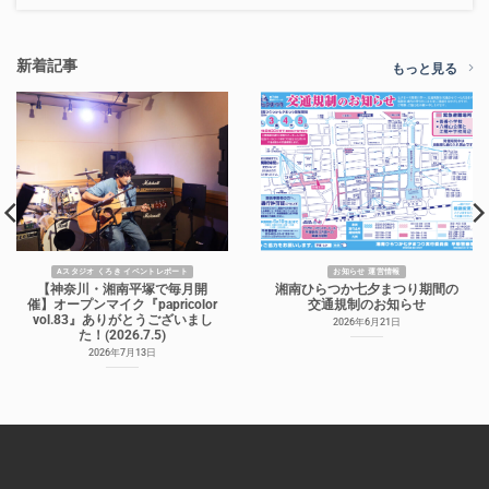
新着記事
もっと見る
Aスタジオ くろき イベントレポート
お知らせ 運営情報
【神奈川・湘南平塚で毎月開
湘南ひらつか七夕まつり期間の
催】オープンマイク『papricolor
交通規制のお知らせ
vol.83』ありがとうございまし
2026年6月21日
た！(2026.7.5)
2026年7月13日