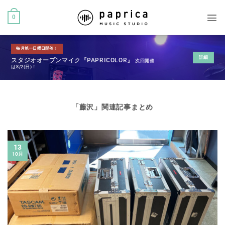
0
毎月第一日曜日開催！
詳細
スタジオオープンマイク『PAPRICOLOR』
次回開催
は8/2(日)！
「
藤沢
」関連記事まとめ
13
10月