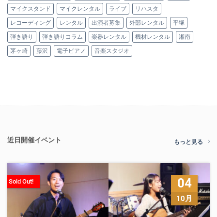
マイクスタンド
マイクレンタル
ライブ
リハスタ
レコーディング
レンタル
出演者募集
外部レンタル
平塚
弾き語り
弾き語りコラム
楽器レンタル
機材レンタル
湘南
茅ヶ崎
藤沢
電子ピアノ
音楽スタジオ
近日開催イベント
もっと見る
04
Sold Out!
10月