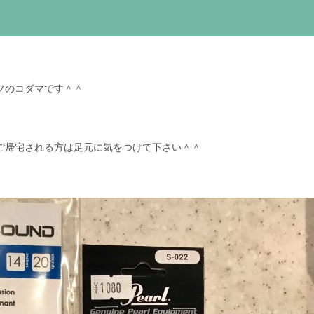
フのコダマです＾＾
ご帰宅される方は足元に気をつけて下さい＾＾