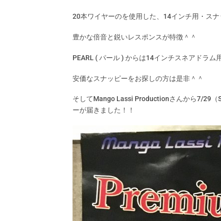
20
本ワイヤーのを使用した、
14
インチ用・スナ
豊かな倍音と鋭いレスポンスが特徴＾＾
PEARL (
パール
)
からは
14
インチスネアドラム
安価なスナッピーをお探しの方は是非＾＾
そしてMango Lassi Productionさんから7/2
ーが届きました！！