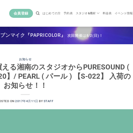
会員登録
はじめての方
予約表
スタジオ&機材
料金表
イベント情報
ンマイク『PAPRICOLOR』
次回開催は8/2(日)！
お知らせ
る湘南のスタジオからPURESOUND (
】/ PEARL ( パール ) 【S-022】 入荷の
お知らせ！！
OSTED ON
2017年4月11日
BY
STAFF