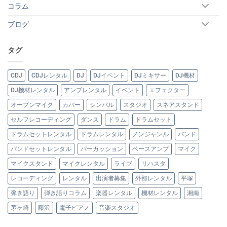
コラム
ブログ
タグ
CDJ
CDJレンタル
DJ
DJイベント
DJミキサー
DJ機材
DJ機材レンタル
アンプレンタル
イベント
エフェクター
オープンマイク
カバー
シンバル
スタジオ
スネアスタンド
セルフレコーディング
ダンス
ドラム
ドラムセット
ドラムセットレンタル
ドラムレンタル
ノンジャンル
バンド
バンドセットレンタル
パーカッション
ベースアンプ
マイク
マイクスタンド
マイクレンタル
ライブ
リハスタ
レコーディング
レンタル
出演者募集
外部レンタル
平塚
弾き語り
弾き語りコラム
楽器レンタル
機材レンタル
湘南
茅ヶ崎
藤沢
電子ピアノ
音楽スタジオ