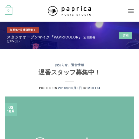
0
毎月第一日曜日開催！
詳細
スタジオオープンマイク『PAPRICOLOR』
次回開催
は8/2(日)！
お知らせ
、
運営情報
遅番スタッフ募集中！
POSTED ON
2018年10月3日
BY
MOTEKI
03
10月