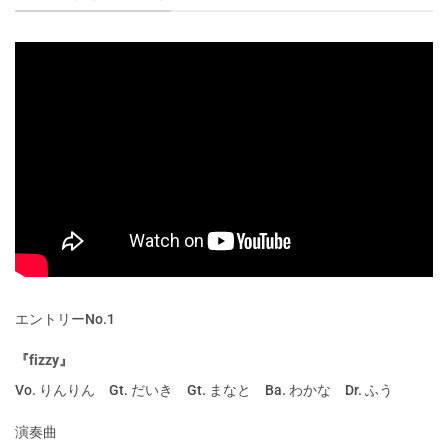
エントリーNo.1
『fizzy』
Vo. りんりん Gt. だいき Gt. まなと Ba. わかな Dr. ふう
演奏曲