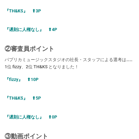
『TH&KS』 ⬆︎3P
『遅刻に人権なし』 ⬆︎4P
②審査員ポイント
パプリカミュージックスタジオの社長・スタッフによる選考は……
1位 fizzy、2位 TH&KS となりました！
『fizzy』 ⬆︎10P
『TH&KS』 ⬆︎5P
『遅刻に人権なし』 ⬆︎0P
③動画ポイント