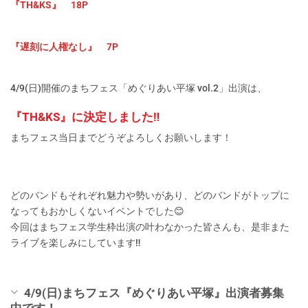
『TH&KS』 18P
『遅刻に人権なし』 7P
4/9(日)開催のまちフェス「めぐりあい平塚 vol.2」出演は、
『TH&KS』に決定しました‼︎
まちフェス当日までどうぞよろしくお願いします！
どのバンドもそれぞれ魅力や勢いがあり、どのバンドがトップに
なってもおかしくないイベントでした😊
今回はまちフェス学生枠出演の叶わなかった皆さんも、是非また
ライブを楽しみにしています‼︎
4/9(日)まちフェス『めぐりあい平塚』出演者募集
中です！