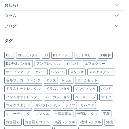
お知らせ
コラム
ブログ
タグ
CDJ
CDJレンタル
DJ
DJイベント
DJミキサー
DJ機材
DJ機材レンタル
アンプレンタル
イベント
エフェクター
オープンマイク
カバー
シンバル
スタジオ
スネアスタンド
セルフレコーディング
ダンス
ドラム
ドラムセット
ドラムセットレンタル
ドラムレンタル
ノンジャンル
バンド
バンドセットレンタル
パーカッション
ベースアンプ
マイク
マイクスタンド
マイクレンタル
ライブ
リハスタ
レコーディング
レンタル
出演者募集
外部レンタル
平塚
弾き語り
弾き語りコラム
楽器レンタル
機材レンタル
湘南