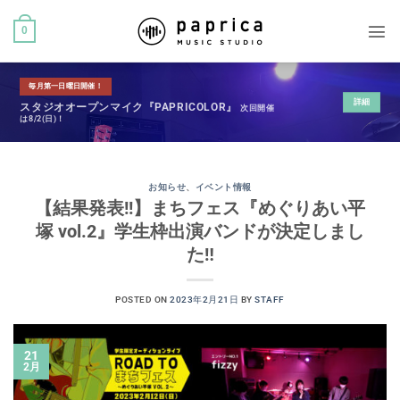
0
毎月第一日曜日開催！
詳細
スタジオオープンマイク『PAPRICOLOR』
次回開催
は8/2(日)！
お知らせ
、
イベント情報
【結果発表!!】まちフェス『めぐりあい平
塚 vol.2』学生枠出演バンドが決定しまし
た‼︎
POSTED ON
2023年2月21日
BY
STAFF
21
2月