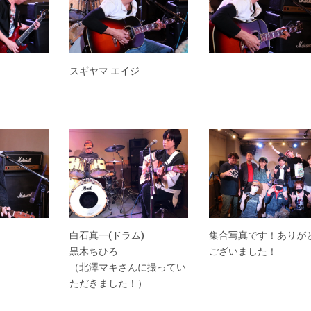
スギヤマ エイジ
白石真一(ドラム)
集合写真です！ありが
黒木ちひろ
ございました！
（北澤マキさんに撮ってい
ただきました！）