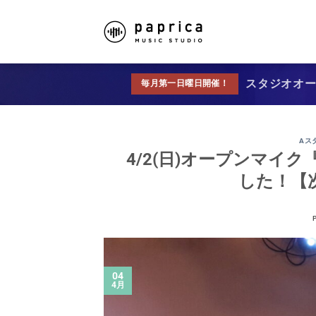
スタジオオープ
毎月第一日曜日開催！
Aス
4/2(日)オープンマイク『p
した！【次
04
4月