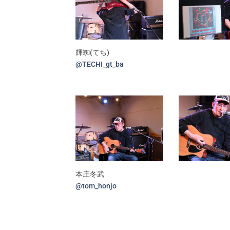
輝蜘(てち)
@TECHI_gt_ba
本庄冬武
@tom_honjo