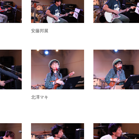
安藤邦展
北澤マキ