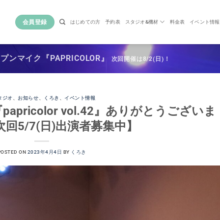
会員登録
はじめての方
予約表
スタジオ&機材
料金表
イベント情報
ンマイク『PAPRICOLOR』
次回開催は8/2(日)！
タジオ
、
お知らせ
、
くろき
、
イベント情報
apricolor vol.42』ありがとうございま
回5/7(日)出演者募集中】
POSTED ON
2023年4月4日
BY
くろき