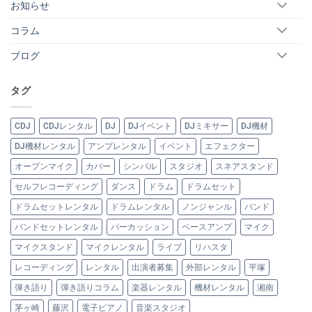
お知らせ
コラム
ブログ
タグ
CDJ
CDJレンタル
DJ
DJイベント
DJミキサー
DJ機材
DJ機材レンタル
アンプレンタル
イベント
エフェクター
オープンマイク
カバー
シンバル
スタジオ
スネアスタンド
セルフレコーディング
ダンス
ドラム
ドラムセット
ドラムセットレンタル
ドラムレンタル
ノンジャンル
バンド
バンドセットレンタル
パーカッション
ベースアンプ
マイク
マイクスタンド
マイクレンタル
ライブ
リハスタ
レコーディング
レンタル
出演者募集
外部レンタル
平塚
弾き語り
弾き語りコラム
楽器レンタル
機材レンタル
湘南
茅ヶ崎
藤沢
電子ピアノ
音楽スタジオ