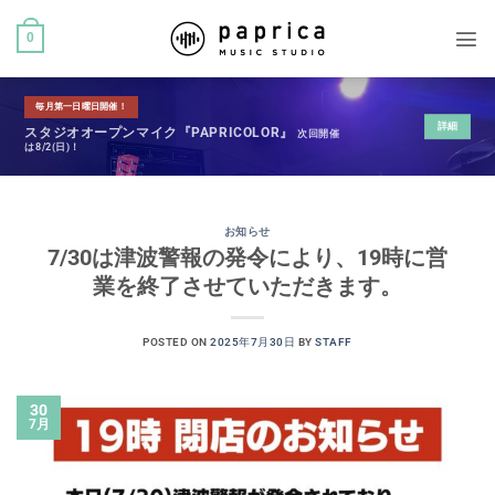
0
毎月第一日曜日開催！
詳細
スタジオオープンマイク『PAPRICOLOR』
次回開催
は8/2(日)！
お知らせ
7/30は津波警報の発令により、19時に営
業を終了させていただきます。
POSTED ON
2025年7月30日
BY
STAFF
30
7月