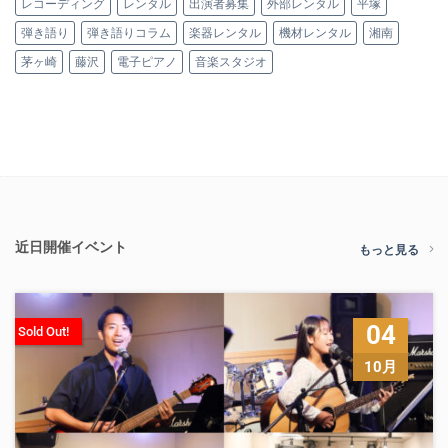
レコーディング
レンタル
出演者募集
外部レンタル
平塚
弾き語り
弾き語りコラム
楽器レンタル
機材レンタル
湘南
茅ヶ崎
藤沢
電子ピアノ
音楽スタジオ
近日開催イベント
もっと見る
04
Sold Out!
10月