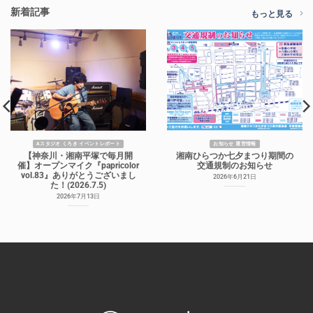
新着記事
もっと見る
Aスタジオ くろき イベントレポート
お知らせ 運営情報
【神奈川・湘南平塚で毎月開
湘南ひらつか七夕まつり期間の
催】オープンマイク『papricolor
交通規制のお知らせ
vol.83』ありがとうございまし
2026年6月21日
た！(2026.7.5)
2026年7月13日