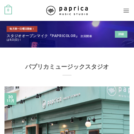
0
毎月第一日曜日開催！
詳細
スタジオオープンマイク『PAPRICOLOR』
次回開催
は8/2(日)！
パプリカミュージックスタジオ
30
11月