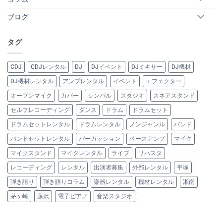
ブログ
タグ
CDJ
CDJレンタル
DJ
DJイベント
DJミキサー
DJ機材
DJ機材レンタル
アンプレンタル
イベント
エフェクター
オープンマイク
カバー
シンバル
スタジオ
スネアスタンド
セルフレコーディング
ダンス
ドラム
ドラムセット
ドラムセットレンタル
ドラムレンタル
ノンジャンル
バンド
バンドセットレンタル
パーカッション
ベースアンプ
マイク
マイクスタンド
マイクレンタル
ライブ
リハスタ
レコーディング
レンタル
出演者募集
外部レンタル
平塚
弾き語り
弾き語りコラム
楽器レンタル
機材レンタル
湘南
茅ヶ崎
藤沢
電子ピアノ
音楽スタジオ