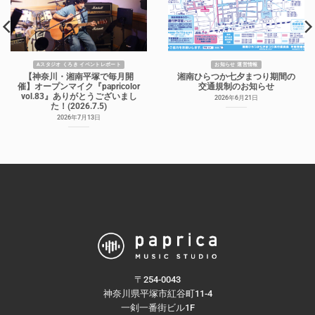
Aスタジオ くろき イベントレポート
お知らせ 運営情報
【神奈川・湘南平塚で毎月開
湘南ひらつか七夕まつり期間の
催】オープンマイク『papricolor
交通規制のお知らせ
vol.83』ありがとうございまし
2026年6月21日
た！(2026.7.5)
2026年7月13日
〒254-0043
神奈川県平塚市紅谷町11-4
一剣一番街ビル1F