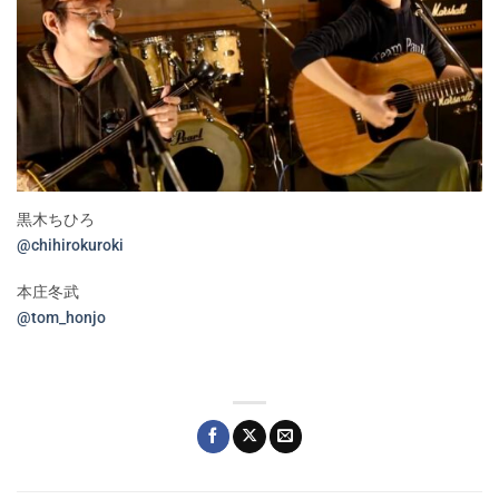
黒木ちひろ
@chihirokuroki
本庄冬武
@tom_honjo