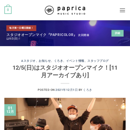
0
毎月第一日曜日開催！
詳細
スタジオオープンマイク『PAPRICOLOR』
次回開催
は8/2(日)！
Aスタジオ
、
お知らせ
、
くろき
、
イベント情報
、
スタッフブログ
12/5(日)はスタジオオープンマイク！[11
月アーカイブあり]
POSTED ON
2021年12月1日
BY
くろき
01
12月