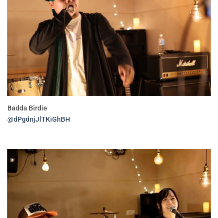
Badda Birdie
@dPgdnjJlTKiGhBH