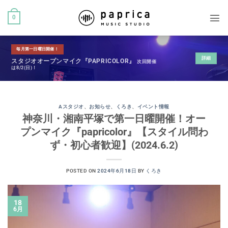
0
毎月第一日曜日開催！
詳細
スタジオオープンマイク『PAPRICOLOR』
次回開催
は8/2(日)！
Aスタジオ
、
お知らせ
、
くろき
、
イベント情報
神奈川・湘南平塚で第一日曜開催！オー
プンマイク『papricolor』【スタイル問わ
ず・初心者歓迎】(2024.6.2)
POSTED ON
2024年6月18日
BY
くろき
18
6月