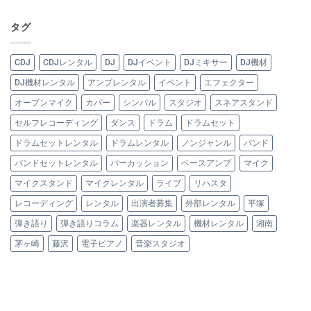
タグ
CDJ
CDJレンタル
DJ
DJイベント
DJミキサー
DJ機材
DJ機材レンタル
アンプレンタル
イベント
エフェクター
オープンマイク
カバー
シンバル
スタジオ
スネアスタンド
セルフレコーディング
ダンス
ドラム
ドラムセット
ドラムセットレンタル
ドラムレンタル
ノンジャンル
バンド
バンドセットレンタル
パーカッション
ベースアンプ
マイク
マイクスタンド
マイクレンタル
ライブ
リハスタ
レコーディング
レンタル
出演者募集
外部レンタル
平塚
弾き語り
弾き語りコラム
楽器レンタル
機材レンタル
湘南
茅ヶ崎
藤沢
電子ピアノ
音楽スタジオ