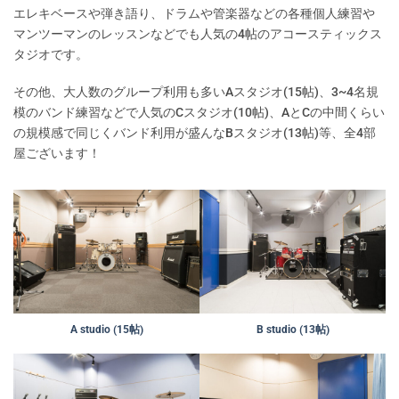
エレキベースや弾き語り、ドラムや管楽器などの各種個人練習や
マンツーマンのレッスンなどでも人気の4帖のアコースティックス
タジオです。
その他、大人数のグループ利用も多いAスタジオ(15帖)、3~4名規
模のバンド練習などで人気のCスタジオ(10帖)、AとCの中間くらい
の規模感で同じくバンド利用が盛んなBスタジオ(13帖)等、全4部
屋ございます！
A studio (15帖)
B studio (13帖)