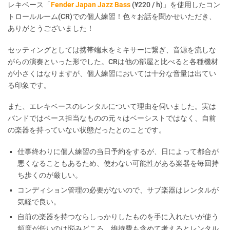
レキベース「
Fender Japan Jazz Bass
(¥220 / h)」を使用したコン
トロールルーム(CR)での個人練習！色々お話を聞かせいただき、
ありがとうございました！
セッティングとしては携帯端末をミキサーに繋ぎ、音源を流しな
がらの演奏といった形でした。CRは他の部屋と比べると各種機材
が小さくはなりますが、個人練習においては十分な音量は出てい
る印象です。
また、エレキベースのレンタルについて理由を伺いました。実は
バンドではベース担当なものの元々はベーシストではなく、自前
の楽器を持っていない状態だったとのことです。
仕事終わりに個人練習の当日予約をするが、日によって都合が
悪くなることもあるため、使わない可能性がある楽器を毎回持
ち歩くのが厳しい。
コンディション管理の必要がないので、サブ楽器はレンタルが
気軽で良い。
自前の楽器を持つならしっかりしたものを手に入れたいが使う
頻度が低いのは悩みどころ。維持費も含めて考えるとレンタル