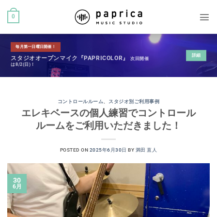
0
毎月第一日曜日開催！
詳細
スタジオオープンマイク『PAPRICOLOR』
次回開催
は8/2(日)！
コントロールルーム
、
スタジオ別ご利用事例
エレキベースの個人練習でコントロール
ルームをご利用いただきました！
POSTED ON
2025年6月30日
BY
満田 直人
30
6月