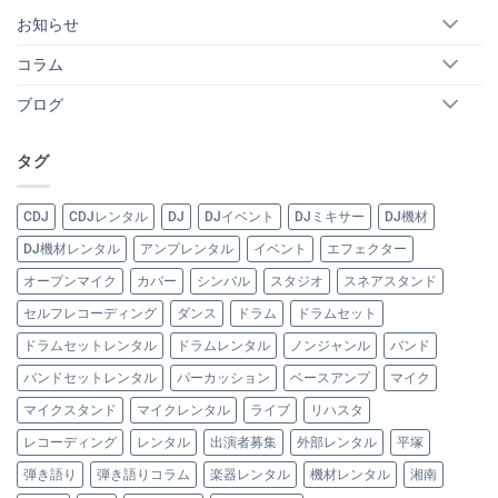
お知らせ
コラム
ブログ
タグ
CDJ
CDJレンタル
DJ
DJイベント
DJミキサー
DJ機材
DJ機材レンタル
アンプレンタル
イベント
エフェクター
オープンマイク
カバー
シンバル
スタジオ
スネアスタンド
セルフレコーディング
ダンス
ドラム
ドラムセット
ドラムセットレンタル
ドラムレンタル
ノンジャンル
バンド
バンドセットレンタル
パーカッション
ベースアンプ
マイク
マイクスタンド
マイクレンタル
ライブ
リハスタ
レコーディング
レンタル
出演者募集
外部レンタル
平塚
弾き語り
弾き語りコラム
楽器レンタル
機材レンタル
湘南