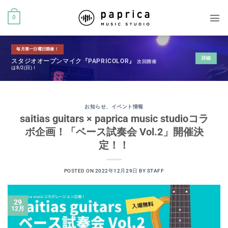
0
毎月第一日曜日開催！
詳細
スタジオオープンマイク『PAPRICOLOR』
次回開催
は8/2(日)！
お知らせ
、
イベント情報
saitias guitars × paprica music studioコラ
ボ企画！「ベース試奏会 Vol.2」開催決
定！！
POSTED ON
2022年12月29日
BY
STAFF
29
12月