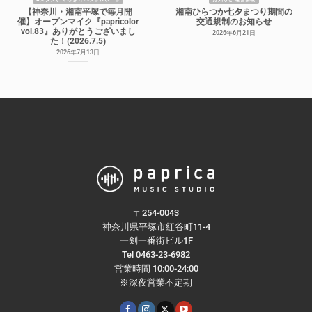
Aスタジオ くろき イベントレポート
お知らせ 運営情報
【神奈川・湘南平塚で毎月開
湘南ひらつか七夕まつり期間の
催】オープンマイク『papricolor
交通規制のお知らせ
vol.83』ありがとうございまし
2026年6月21日
た！(2026.7.5)
2026年7月13日
〒254-0043
神奈川県平塚市紅谷町11-4
一剣一番街ビル1F
Tel 0463-23-6982
営業時間 10:00-24:00
※深夜営業不定期