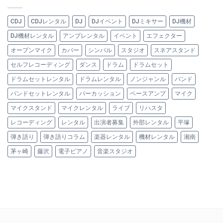
CDJ
CDJレンタル
DJ
DJイベント
DJミキサー
DJ機材
DJ機材レンタル
アンプレンタル
イベント
エフェクター
オープンマイク
カバー
シンバル
スタジオ
スネアスタンド
セルフレコーディング
ダンス
ドラム
ドラムセット
ドラムセットレンタル
ドラムレンタル
ノンジャンル
バンド
バンドセットレンタル
パーカッション
ベースアンプ
マイク
マイクスタンド
マイクレンタル
ライブ
リハスタ
レコーディング
レンタル
出演者募集
外部レンタル
平塚
弾き語り
弾き語りコラム
楽器レンタル
機材レンタル
湘南
茅ヶ崎
藤沢
電子ピアノ
音楽スタジオ